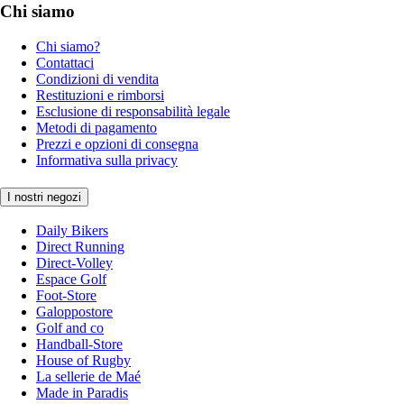
Chi siamo
Chi siamo?
Contattaci
Condizioni di vendita
Restituzioni e rimborsi
Esclusione di responsabilità legale
Metodi di pagamento
Prezzi e opzioni di consegna
Informativa sulla privacy
I nostri negozi
Daily Bikers
Direct Running
Direct-Volley
Espace Golf
Foot-Store
Galoppostore
Golf and co
Handball-Store
House of Rugby
La sellerie de Maé
Made in Paradis