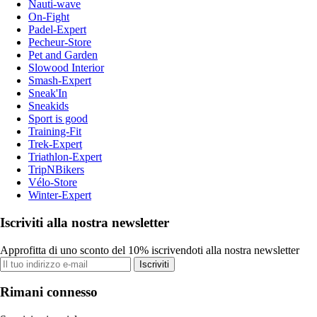
Nauti-wave
On-Fight
Padel-Expert
Pecheur-Store
Pet and Garden
Slowood Interior
Smash-Expert
Sneak'In
Sneakids
Sport is good
Training-Fit
Trek-Expert
Triathlon-Expert
TripNBikers
Vélo-Store
Winter-Expert
Iscriviti alla nostra newsletter
Approfitta di uno sconto del 10% iscrivendoti alla nostra newsletter
Iscriviti
Rimani connesso