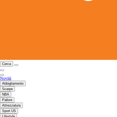
Cerca
Novità
Abbigliamento
Scarpe
NBA
Palloni
Attrezzatura
Sport US
Lifestyle