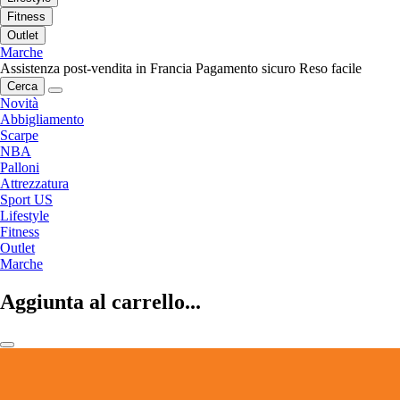
Fitness
Outlet
Marche
Assistenza post-vendita in Francia
Pagamento sicuro
Reso facile
Cerca
Novità
Abbigliamento
Scarpe
NBA
Palloni
Attrezzatura
Sport US
Lifestyle
Fitness
Outlet
Marche
Aggiunta al carrello...