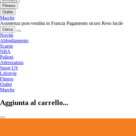
Fitness
Outlet
Marche
Assistenza post-vendita in Francia
Pagamento sicuro
Reso facile
Cerca
Novità
Abbigliamento
Scarpe
NBA
Palloni
Attrezzatura
Sport US
Lifestyle
Fitness
Outlet
Marche
Aggiunta al carrello...