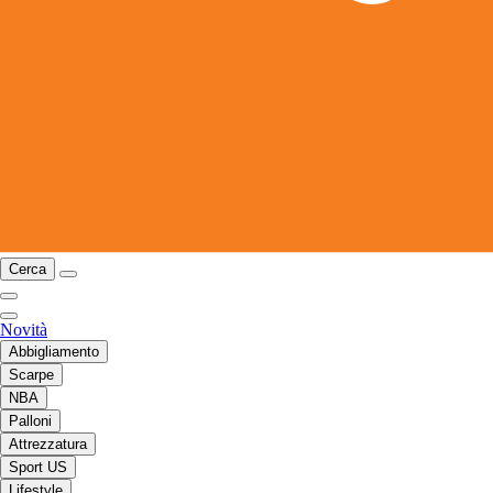
Cerca
Novità
Abbigliamento
Scarpe
NBA
Palloni
Attrezzatura
Sport US
Lifestyle