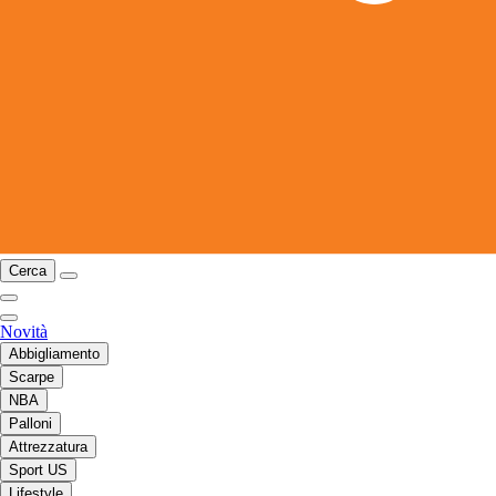
Cerca
Novità
Abbigliamento
Scarpe
NBA
Palloni
Attrezzatura
Sport US
Lifestyle