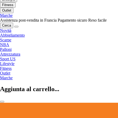
Fitness
Outlet
Marche
Assistenza post-vendita in Francia
Pagamento sicuro
Reso facile
Cerca
Novità
Abbigliamento
Scarpe
NBA
Palloni
Attrezzatura
Sport US
Lifestyle
Fitness
Outlet
Marche
Aggiunta al carrello...