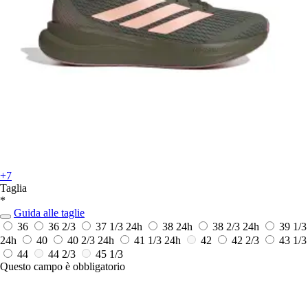
+7
Taglia
*
Guida alle taglie
36
36 2/3
37 1/3
24h
38
24h
38 2/3
24h
39 1/3
24h
40
40 2/3
24h
41 1/3
24h
42
42 2/3
43 1/3
44
44 2/3
45 1/3
Questo campo è obbligatorio