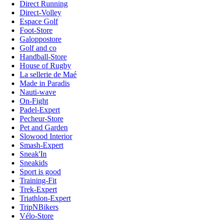
Direct Running
Direct-Volley
Espace Golf
Foot-Store
Galoppostore
Golf and co
Handball-Store
House of Rugby
La sellerie de Maé
Made in Paradis
Nauti-wave
On-Fight
Padel-Expert
Pecheur-Store
Pet and Garden
Slowood Interior
Smash-Expert
Sneak'In
Sneakids
Sport is good
Training-Fit
Trek-Expert
Triathlon-Expert
TripNBikers
Vélo-Store