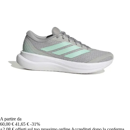
A partire da
60,00 €
41,65 €
-31%
+2,08 €
offerti sul tuo prossimo ordine
Accreditati dopo la conferma