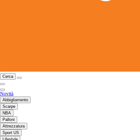
Cerca
Novità
Abbigliamento
Scarpe
NBA
Palloni
Attrezzatura
Sport US
Lifestyle