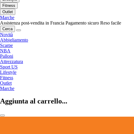
Fitness
Outlet
Marche
Assistenza post-vendita in Francia
Pagamento sicuro
Reso facile
Cerca
Novità
Abbigliamento
Scarpe
NBA
Palloni
Attrezzatura
Sport US
Lifestyle
Fitness
Outlet
Marche
Aggiunta al carrello...