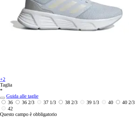
+2
Taglia
*
Guida alle taglie
36
36 2/3
37 1/3
38 2/3
39 1/3
40
40 2/3
42
Questo campo è obbligatorio