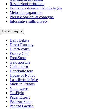
Restituzioni e rimborsi
Esclusione di responsabilità legale
Metodi di pagamento
Prezzi e opzioni di consegna
Informativa sulla privacy
I nostri negozi
Daily Bikers
Direct Running
Direct-Volley
Espace Golf
Foot-Store
Galoppostore
Golf and co
Handball-Store
House of Rugby
La sellerie de Maé
Made in Paradis
Nauti-wave
On-Fight
Padel-Expert
Pecheur-Store
Pet and Garden