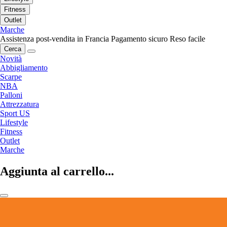
Fitness
Outlet
Marche
Assistenza post-vendita in Francia
Pagamento sicuro
Reso facile
Cerca
Novità
Abbigliamento
Scarpe
NBA
Palloni
Attrezzatura
Sport US
Lifestyle
Fitness
Outlet
Marche
Aggiunta al carrello...