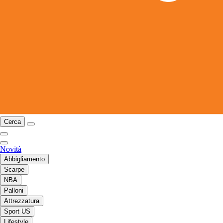
Cerca
Novità
Abbigliamento
Scarpe
NBA
Palloni
Attrezzatura
Sport US
Lifestyle