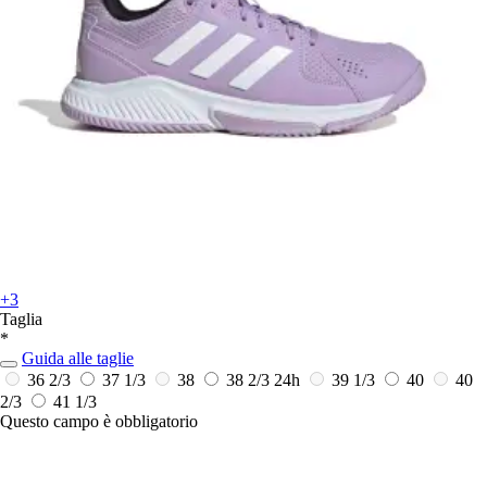
+3
Taglia
*
Guida alle taglie
36 2/3
37 1/3
38
38 2/3
24h
39 1/3
40
40
2/3
41 1/3
Questo campo è obbligatorio