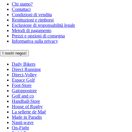
Chi siamo?
Contattaci
Condizioni di vendita
Restituzioni e rimborsi
Esclusione di responsabilità legale
Metodi di pagamento
Prezzi e opzioni di consegna
Informativa sulla privacy
I nostri negozi
Daily Bikers
Direct Running
Direct-Volley
Espace Golf
Foot-Store
Galoppostore
Golf and co
Handball-Store
House of Rugby
La sellerie de Maé
Made in Paradis
Nauti-wave
On-Fight