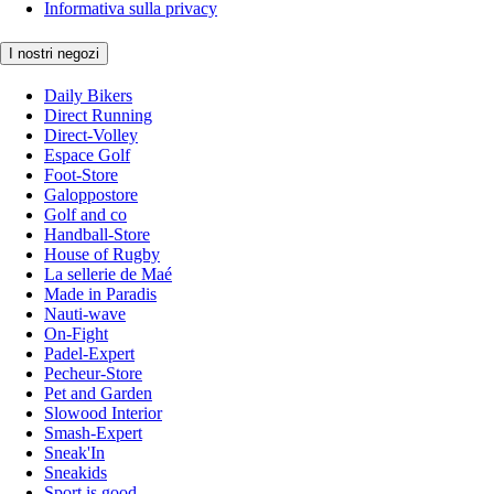
Informativa sulla privacy
I nostri negozi
Daily Bikers
Direct Running
Direct-Volley
Espace Golf
Foot-Store
Galoppostore
Golf and co
Handball-Store
House of Rugby
La sellerie de Maé
Made in Paradis
Nauti-wave
On-Fight
Padel-Expert
Pecheur-Store
Pet and Garden
Slowood Interior
Smash-Expert
Sneak'In
Sneakids
Sport is good