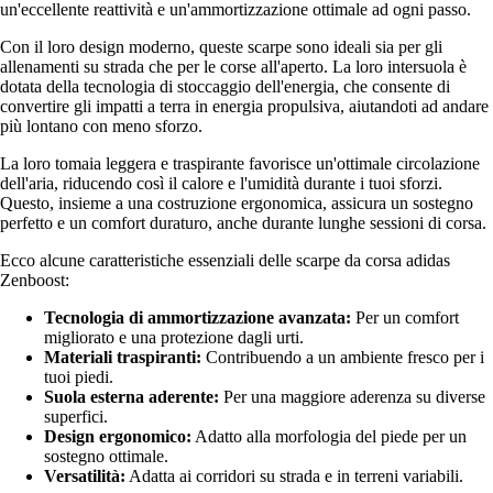
un'eccellente reattività e un'ammortizzazione ottimale ad ogni passo.
Con il loro design moderno, queste scarpe sono ideali sia per gli
allenamenti su strada che per le corse all'aperto. La loro intersuola è
dotata della tecnologia di stoccaggio dell'energia, che consente di
convertire gli impatti a terra in energia propulsiva, aiutandoti ad andare
più lontano con meno sforzo.
La loro tomaia leggera e traspirante favorisce un'ottimale circolazione
dell'aria, riducendo così il calore e l'umidità durante i tuoi sforzi.
Questo, insieme a una costruzione ergonomica, assicura un sostegno
perfetto e un comfort duraturo, anche durante lunghe sessioni di corsa.
Ecco alcune caratteristiche essenziali delle scarpe da corsa adidas
Zenboost:
Tecnologia di ammortizzazione avanzata:
Per un comfort
migliorato e una protezione dagli urti.
Materiali traspiranti:
Contribuendo a un ambiente fresco per i
tuoi piedi.
Suola esterna aderente:
Per una maggiore aderenza su diverse
superfici.
Design ergonomico:
Adatto alla morfologia del piede per un
sostegno ottimale.
Versatilità:
Adatta ai corridori su strada e in terreni variabili.