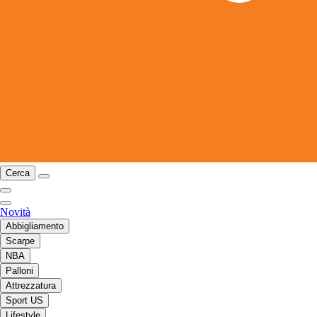
Cerca
Novità
Abbigliamento
Scarpe
NBA
Palloni
Attrezzatura
Sport US
Lifestyle