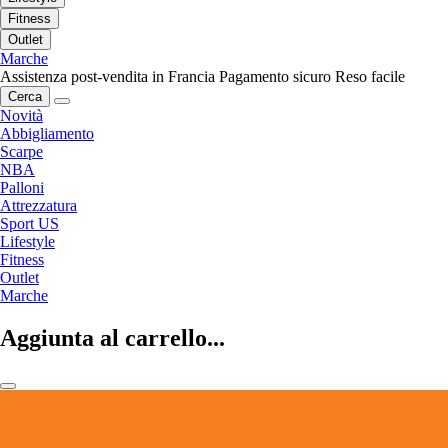
Fitness
Outlet
Marche
Assistenza post-vendita in Francia
Pagamento sicuro
Reso facile
Cerca
Novità
Abbigliamento
Scarpe
NBA
Palloni
Attrezzatura
Sport US
Lifestyle
Fitness
Outlet
Marche
Aggiunta al carrello...