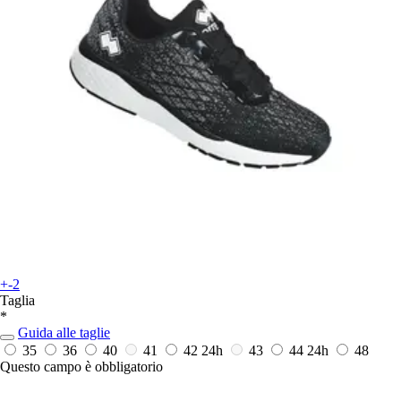
+-2
Taglia
*
Guida alle taglie
35
36
40
41
42
24h
43
44
24h
48
Questo campo è obbligatorio