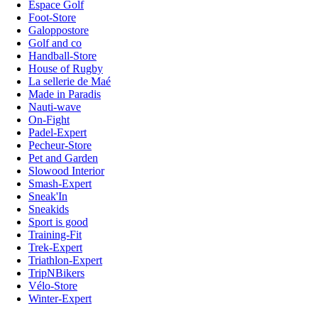
Espace Golf
Foot-Store
Galoppostore
Golf and co
Handball-Store
House of Rugby
La sellerie de Maé
Made in Paradis
Nauti-wave
On-Fight
Padel-Expert
Pecheur-Store
Pet and Garden
Slowood Interior
Smash-Expert
Sneak'In
Sneakids
Sport is good
Training-Fit
Trek-Expert
Triathlon-Expert
TripNBikers
Vélo-Store
Winter-Expert