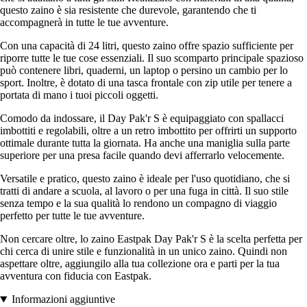
questo zaino è sia resistente che durevole, garantendo che ti
accompagnerà in tutte le tue avventure.
Con una capacità di 24 litri, questo zaino offre spazio sufficiente per
riporre tutte le tue cose essenziali. Il suo scomparto principale spazioso
può contenere libri, quaderni, un laptop o persino un cambio per lo
sport. Inoltre, è dotato di una tasca frontale con zip utile per tenere a
portata di mano i tuoi piccoli oggetti.
Comodo da indossare, il Day Pak'r S è equipaggiato con spallacci
imbottiti e regolabili, oltre a un retro imbottito per offrirti un supporto
ottimale durante tutta la giornata. Ha anche una maniglia sulla parte
superiore per una presa facile quando devi afferrarlo velocemente.
Versatile e pratico, questo zaino è ideale per l'uso quotidiano, che si
tratti di andare a scuola, al lavoro o per una fuga in città. Il suo stile
senza tempo e la sua qualità lo rendono un compagno di viaggio
perfetto per tutte le tue avventure.
Non cercare oltre, lo zaino Eastpak Day Pak'r S è la scelta perfetta per
chi cerca di unire stile e funzionalità in un unico zaino. Quindi non
aspettare oltre, aggiungilo alla tua collezione ora e parti per la tua
avventura con fiducia con Eastpak.
Informazioni aggiuntive