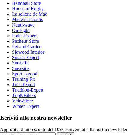
Handball-Store
House of Rugby
La sellerie de Maé
Made in Paradis
Nauti-wave
On-Fight
Padel-Expert
Pecheur-Store
Pet and Garden
Slowood Interior
Smash-Expert
Sneak'In
Sneakids
Sport is good
Training-Fit
Trek-Expert
Triathlon-Expert
TripNBikers
Vélo-Store
Winter-Expert
Iscriviti alla nostra newsletter
Approfitta di uno sconto del 10% iscrivendoti alla nostra newsletter