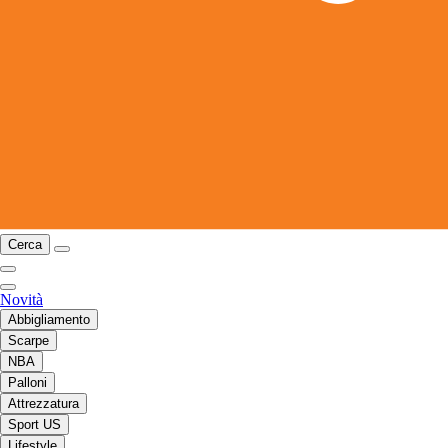
Cerca
Novità
Abbigliamento
Scarpe
NBA
Palloni
Attrezzatura
Sport US
Lifestyle