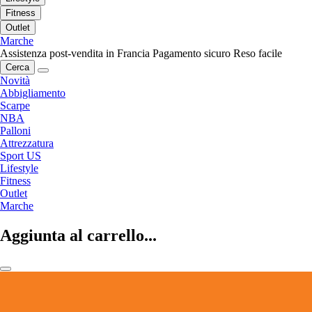
Fitness
Outlet
Marche
Assistenza post-vendita in Francia
Pagamento sicuro
Reso facile
Cerca
Novità
Abbigliamento
Scarpe
NBA
Palloni
Attrezzatura
Sport US
Lifestyle
Fitness
Outlet
Marche
Aggiunta al carrello...