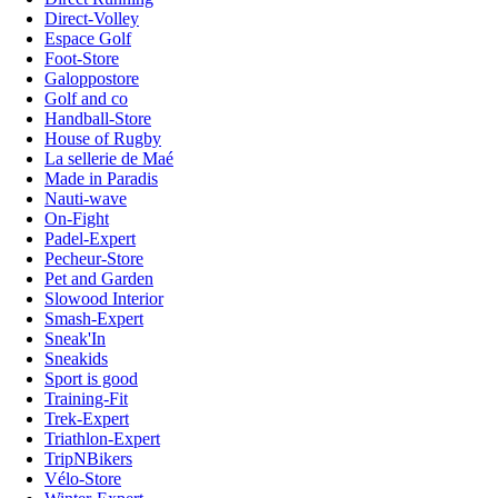
Direct-Volley
Espace Golf
Foot-Store
Galoppostore
Golf and co
Handball-Store
House of Rugby
La sellerie de Maé
Made in Paradis
Nauti-wave
On-Fight
Padel-Expert
Pecheur-Store
Pet and Garden
Slowood Interior
Smash-Expert
Sneak'In
Sneakids
Sport is good
Training-Fit
Trek-Expert
Triathlon-Expert
TripNBikers
Vélo-Store