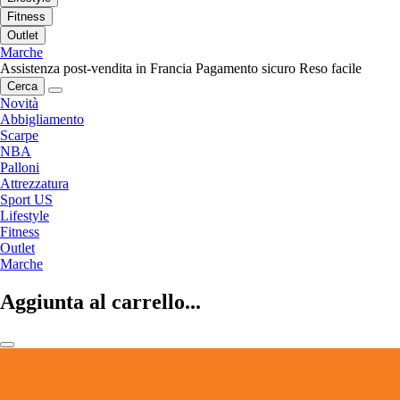
Fitness
Outlet
Marche
Assistenza post-vendita in Francia
Pagamento sicuro
Reso facile
Cerca
Novità
Abbigliamento
Scarpe
NBA
Palloni
Attrezzatura
Sport US
Lifestyle
Fitness
Outlet
Marche
Aggiunta al carrello...