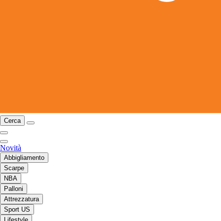
Cerca
Novità
Abbigliamento
Scarpe
NBA
Palloni
Attrezzatura
Sport US
Lifestyle