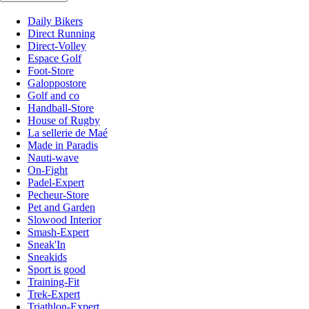
Daily Bikers
Direct Running
Direct-Volley
Espace Golf
Foot-Store
Galoppostore
Golf and co
Handball-Store
House of Rugby
La sellerie de Maé
Made in Paradis
Nauti-wave
On-Fight
Padel-Expert
Pecheur-Store
Pet and Garden
Slowood Interior
Smash-Expert
Sneak'In
Sneakids
Sport is good
Training-Fit
Trek-Expert
Triathlon-Expert