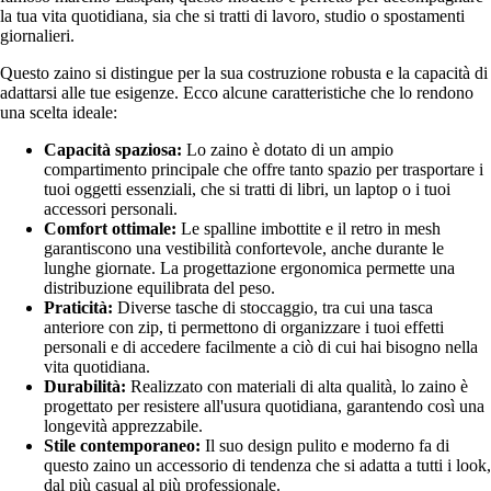
la tua vita quotidiana, sia che si tratti di lavoro, studio o spostamenti
giornalieri.
Questo zaino si distingue per la sua costruzione robusta e la capacità di
adattarsi alle tue esigenze. Ecco alcune caratteristiche che lo rendono
una scelta ideale:
Capacità spaziosa:
Lo zaino è dotato di un ampio
compartimento principale che offre tanto spazio per trasportare i
tuoi oggetti essenziali, che si tratti di libri, un laptop o i tuoi
accessori personali.
Comfort ottimale:
Le spalline imbottite e il retro in mesh
garantiscono una vestibilità confortevole, anche durante le
lunghe giornate. La progettazione ergonomica permette una
distribuzione equilibrata del peso.
Praticità:
Diverse tasche di stoccaggio, tra cui una tasca
anteriore con zip, ti permettono di organizzare i tuoi effetti
personali e di accedere facilmente a ciò di cui hai bisogno nella
vita quotidiana.
Durabilità:
Realizzato con materiali di alta qualità, lo zaino è
progettato per resistere all'usura quotidiana, garantendo così una
longevità apprezzabile.
Stile contemporaneo:
Il suo design pulito e moderno fa di
questo zaino un accessorio di tendenza che si adatta a tutti i look,
dal più casual al più professionale.