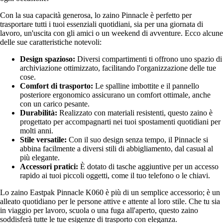
Con la sua capacità generosa, lo zaino Pinnacle è perfetto per
trasportare tutti i tuoi essenziali quotidiani, sia per una giornata di
lavoro, un'uscita con gli amici o un weekend di avventure. Ecco alcune
delle sue caratteristiche notevoli:
Design spazioso:
Diversi compartimenti ti offrono uno spazio di
archiviazione ottimizzato, facilitando l'organizzazione delle tue
cose.
Comfort di trasporto:
Le spalline imbottite e il pannello
posteriore ergonomico assicurano un comfort ottimale, anche
con un carico pesante.
Durabilità:
Realizzato con materiali resistenti, questo zaino è
progettato per accompagnarti nei tuoi spostamenti quotidiani per
molti anni.
Stile versatile:
Con il suo design senza tempo, il Pinnacle si
abbina facilmente a diversi stili di abbigliamento, dal casual al
più elegante.
Accessori pratici:
È dotato di tasche aggiuntive per un accesso
rapido ai tuoi piccoli oggetti, come il tuo telefono o le chiavi.
Lo zaino Eastpak Pinnacle K060 è più di un semplice accessorio; è un
alleato quotidiano per le persone attive e attente al loro stile. Che tu sia
in viaggio per lavoro, scuola o una fuga all'aperto, questo zaino
soddisferà tutte le tue esigenze di trasporto con eleganza.