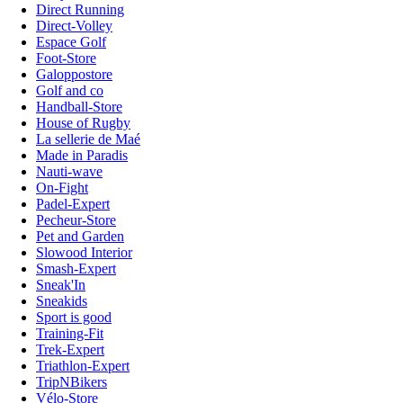
Direct Running
Direct-Volley
Espace Golf
Foot-Store
Galoppostore
Golf and co
Handball-Store
House of Rugby
La sellerie de Maé
Made in Paradis
Nauti-wave
On-Fight
Padel-Expert
Pecheur-Store
Pet and Garden
Slowood Interior
Smash-Expert
Sneak'In
Sneakids
Sport is good
Training-Fit
Trek-Expert
Triathlon-Expert
TripNBikers
Vélo-Store