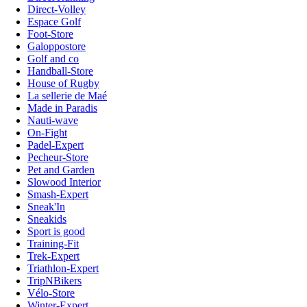
Direct-Volley
Espace Golf
Foot-Store
Galoppostore
Golf and co
Handball-Store
House of Rugby
La sellerie de Maé
Made in Paradis
Nauti-wave
On-Fight
Padel-Expert
Pecheur-Store
Pet and Garden
Slowood Interior
Smash-Expert
Sneak'In
Sneakids
Sport is good
Training-Fit
Trek-Expert
Triathlon-Expert
TripNBikers
Vélo-Store
Winter-Expert