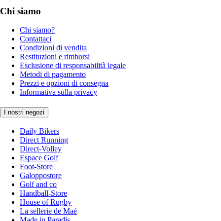
Chi siamo
Chi siamo?
Contattaci
Condizioni di vendita
Restituzioni e rimborsi
Esclusione di responsabilità legale
Metodi di pagamento
Prezzi e opzioni di consegna
Informativa sulla privacy
I nostri negozi
Daily Bikers
Direct Running
Direct-Volley
Espace Golf
Foot-Store
Galoppostore
Golf and co
Handball-Store
House of Rugby
La sellerie de Maé
Made in Paradis