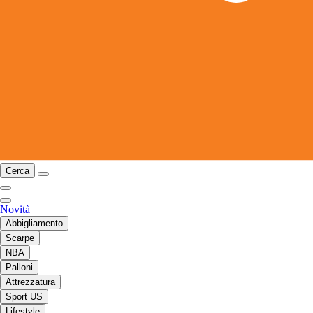
Cerca
Novità
Abbigliamento
Scarpe
NBA
Palloni
Attrezzatura
Sport US
Lifestyle