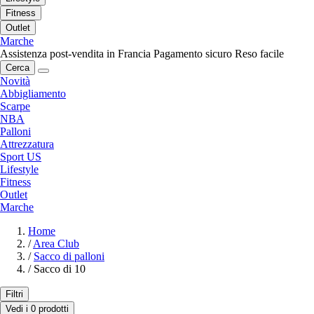
Fitness
Outlet
Marche
Assistenza post-vendita in Francia
Pagamento sicuro
Reso facile
Cerca
Novità
Abbigliamento
Scarpe
NBA
Palloni
Attrezzatura
Sport US
Lifestyle
Fitness
Outlet
Marche
Home
/
Area Club
/
Sacco di palloni
/
Sacco di 10
Filtri
Vedi i 0 prodotti