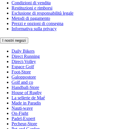
Condizioni di vendita
Restituzioni e rimborsi
Esclusione di responsabilità legale
Metodi di pagamento
Prezzi e opzioni di consegna
Informativa sulla privacy
I nostri negozi
Daily Bikers
Direct Running
Direct-Volley
Espace Golf
Foot-Store
Galoppostore
Golf and co
Handball-Store
House of Rugby
La sellerie de Maé
Made in Paradis
Nauti-wave
On-Fight
Padel-Expert
Pecheur-Store
Pet and Garden