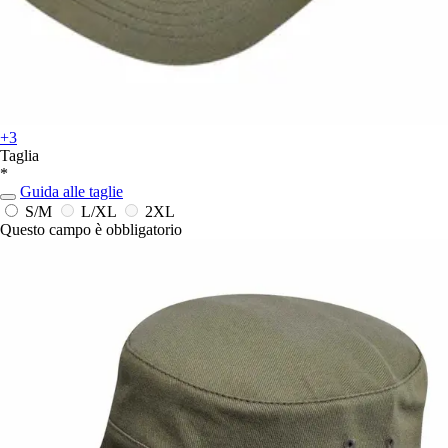
+3
Taglia
*
Guida alle taglie
S/M
L/XL
2XL
Questo campo è obbligatorio