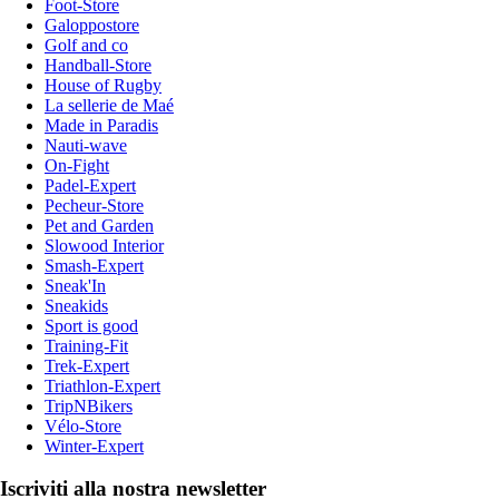
Foot-Store
Galoppostore
Golf and co
Handball-Store
House of Rugby
La sellerie de Maé
Made in Paradis
Nauti-wave
On-Fight
Padel-Expert
Pecheur-Store
Pet and Garden
Slowood Interior
Smash-Expert
Sneak'In
Sneakids
Sport is good
Training-Fit
Trek-Expert
Triathlon-Expert
TripNBikers
Vélo-Store
Winter-Expert
Iscriviti alla nostra newsletter