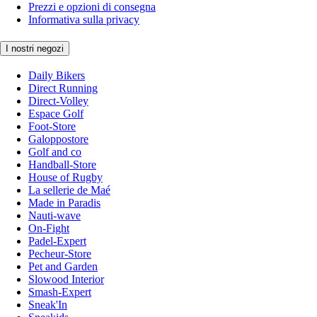
Prezzi e opzioni di consegna
Informativa sulla privacy
I nostri negozi
Daily Bikers
Direct Running
Direct-Volley
Espace Golf
Foot-Store
Galoppostore
Golf and co
Handball-Store
House of Rugby
La sellerie de Maé
Made in Paradis
Nauti-wave
On-Fight
Padel-Expert
Pecheur-Store
Pet and Garden
Slowood Interior
Smash-Expert
Sneak'In