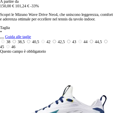
A partire da
150,00 €
101,24 €
-33%
Scopri le Mizuno Wave Drive Neo4, che uniscono leggerezza, comfort
e aderenza ottimale per eccellere nel tennis da tavolo indoor.
Taglia
*
Guida alle taglie
38
38,5
40,5
42
42,5
43
44
44,5
45
46
Questo campo è obbligatorio