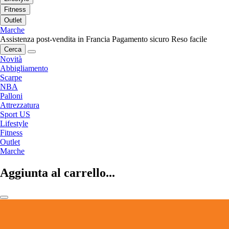
Fitness
Outlet
Marche
Assistenza post-vendita in Francia
Pagamento sicuro
Reso facile
Cerca
Novità
Abbigliamento
Scarpe
NBA
Palloni
Attrezzatura
Sport US
Lifestyle
Fitness
Outlet
Marche
Aggiunta al carrello...