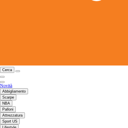
Cerca
Novità
Abbigliamento
Scarpe
NBA
Palloni
Attrezzatura
Sport US
Lifestyle