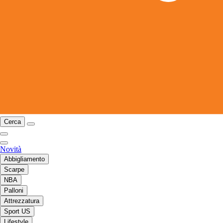
Cerca
Novità
Abbigliamento
Scarpe
NBA
Palloni
Attrezzatura
Sport US
Lifestyle