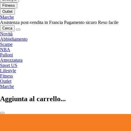
Fitness
Outlet
Marche
Assistenza post-vendita in Francia
Pagamento sicuro
Reso facile
Cerca
Novità
Abbigliamento
Scarpe
NBA
Palloni
Attrezzatura
Sport US
Lifestyle
Fitness
Outlet
Marche
Aggiunta al carrello...