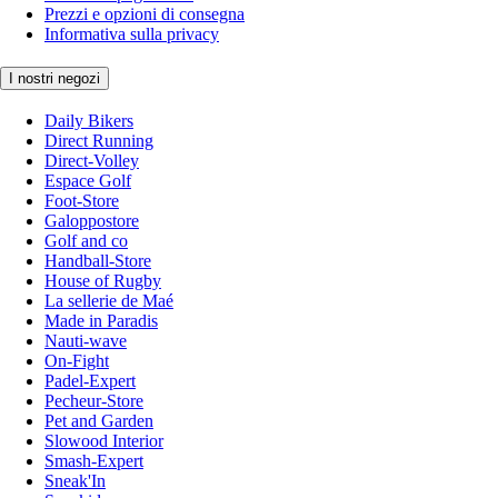
Prezzi e opzioni di consegna
Informativa sulla privacy
I nostri negozi
Daily Bikers
Direct Running
Direct-Volley
Espace Golf
Foot-Store
Galoppostore
Golf and co
Handball-Store
House of Rugby
La sellerie de Maé
Made in Paradis
Nauti-wave
On-Fight
Padel-Expert
Pecheur-Store
Pet and Garden
Slowood Interior
Smash-Expert
Sneak'In