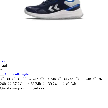
+-2
Taglia
*
Guida alle taglie
30
31
32
24h
33
24h
34
24h
35
24h
36
24h
37
24h
38
24h
39
24h
40
24h
Questo campo è obbligatorio