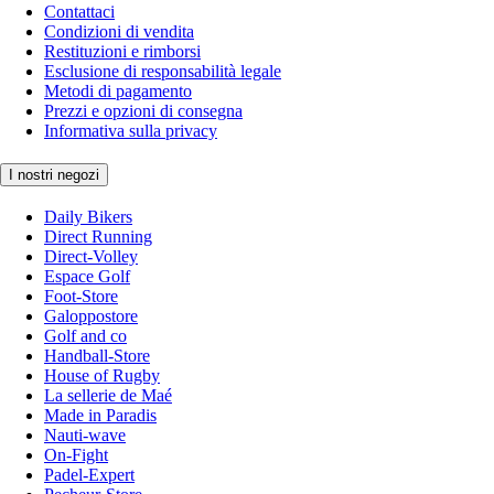
Contattaci
Condizioni di vendita
Restituzioni e rimborsi
Esclusione di responsabilità legale
Metodi di pagamento
Prezzi e opzioni di consegna
Informativa sulla privacy
I nostri negozi
Daily Bikers
Direct Running
Direct-Volley
Espace Golf
Foot-Store
Galoppostore
Golf and co
Handball-Store
House of Rugby
La sellerie de Maé
Made in Paradis
Nauti-wave
On-Fight
Padel-Expert