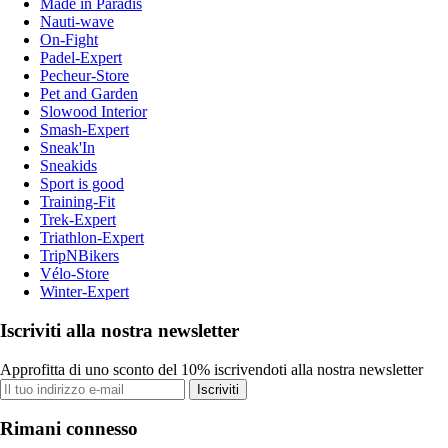
Made in Paradis
Nauti-wave
On-Fight
Padel-Expert
Pecheur-Store
Pet and Garden
Slowood Interior
Smash-Expert
Sneak'In
Sneakids
Sport is good
Training-Fit
Trek-Expert
Triathlon-Expert
TripNBikers
Vélo-Store
Winter-Expert
Iscriviti alla nostra newsletter
Approfitta di uno sconto del 10% iscrivendoti alla nostra newsletter
Iscriviti
Rimani connesso