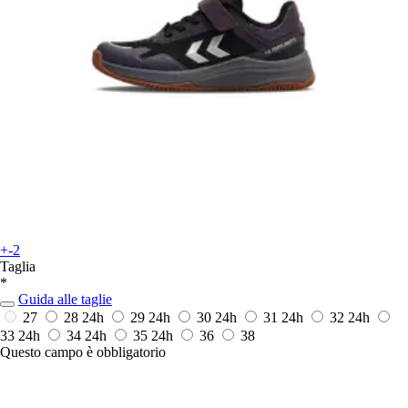
+-2
Taglia
*
Guida alle taglie
27
28
24h
29
24h
30
24h
31
24h
32
24h
33
24h
34
24h
35
24h
36
38
Questo campo è obbligatorio