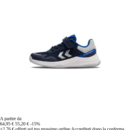
A partire da
64,95 €
55,20 €
-15%
+2,76 €
offerti sul tuo prossimo ordine
Accreditati dopo la conferma