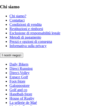
Chi siamo
Chi siamo?
Contattaci
Condizioni di vendita
Restituzioni e rimborsi
Esclusione di responsabilità legale
Metodi di pagamento
Prezzi e opzioni di consegna
Informativa sulla privacy
I nostri negozi
Daily Bikers
Direct Running
Direct-Volley
Espace Golf
Foot-Store
Galoppostore
Golf and co
Handball-Store
House of Rugby
La sellerie de Maé