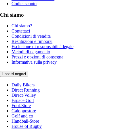
Codici sconto
Chi siamo
Chi siamo?
Contattaci
Condizioni di vendita
Restituzioni e rimborsi
Esclusione di responsabilità legale
Metodi di pagamento
Prezzi e opzioni di consegna
Informativa sulla privacy
I nostri negozi
Daily Bikers
Direct Running
Direct-Volley
Espace Golf
Foot-Store
Galoppostore
Golf and co
Handball-Store
House of Rugby