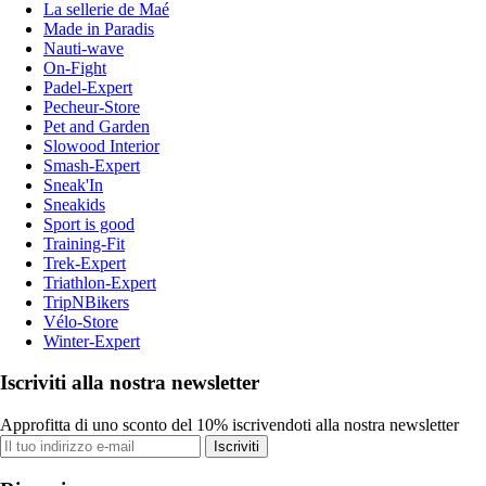
La sellerie de Maé
Made in Paradis
Nauti-wave
On-Fight
Padel-Expert
Pecheur-Store
Pet and Garden
Slowood Interior
Smash-Expert
Sneak'In
Sneakids
Sport is good
Training-Fit
Trek-Expert
Triathlon-Expert
TripNBikers
Vélo-Store
Winter-Expert
Iscriviti alla nostra newsletter
Approfitta di uno sconto del 10% iscrivendoti alla nostra newsletter
Iscriviti