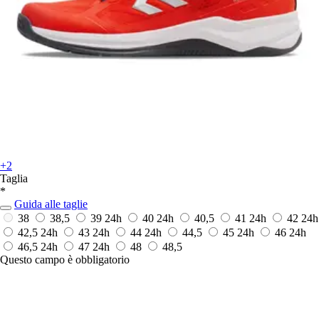
+2
Taglia
*
Guida alle taglie
38
38,5
39
24h
40
24h
40,5
41
24h
42
24h
42,5
24h
43
24h
44
24h
44,5
45
24h
46
24h
46,5
24h
47
24h
48
48,5
Questo campo è obbligatorio