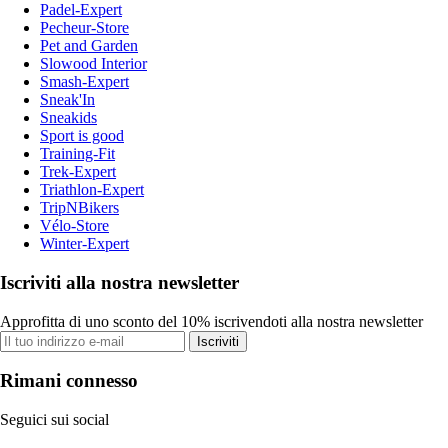
Padel-Expert
Pecheur-Store
Pet and Garden
Slowood Interior
Smash-Expert
Sneak'In
Sneakids
Sport is good
Training-Fit
Trek-Expert
Triathlon-Expert
TripNBikers
Vélo-Store
Winter-Expert
Iscriviti alla nostra newsletter
Approfitta di uno sconto del 10% iscrivendoti alla nostra newsletter
Iscriviti
Rimani connesso
Seguici sui social