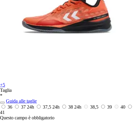
+5
Taglia
*
Guida alle taglie
36
37
24h
37,5
24h
38
24h
38,5
39
40
41
Questo campo è obbligatorio