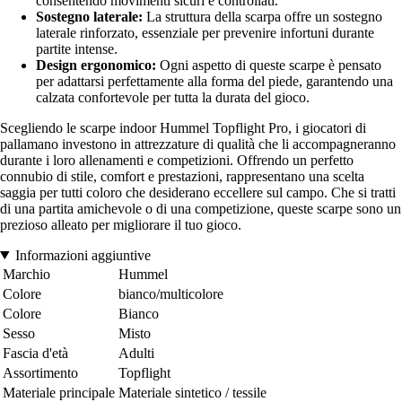
consentendo movimenti sicuri e controllati.
Sostegno laterale:
La struttura della scarpa offre un sostegno
laterale rinforzato, essenziale per prevenire infortuni durante
partite intense.
Design ergonomico:
Ogni aspetto di queste scarpe è pensato
per adattarsi perfettamente alla forma del piede, garantendo una
calzata confortevole per tutta la durata del gioco.
Scegliendo le scarpe indoor Hummel Topflight Pro, i giocatori di
pallamano investono in attrezzature di qualità che li accompagneranno
durante i loro allenamenti e competizioni. Offrendo un perfetto
connubio di stile, comfort e prestazioni, rappresentano una scelta
saggia per tutti coloro che desiderano eccellere sul campo. Che si tratti
di una partita amichevole o di una competizione, queste scarpe sono un
prezioso alleato per migliorare il tuo gioco.
Informazioni aggiuntive
Marchio
Hummel
Colore
bianco/multicolore
Colore
Bianco
Sesso
Misto
Fascia d'età
Adulti
Assortimento
Topflight
Materiale principale
Materiale sintetico / tessile