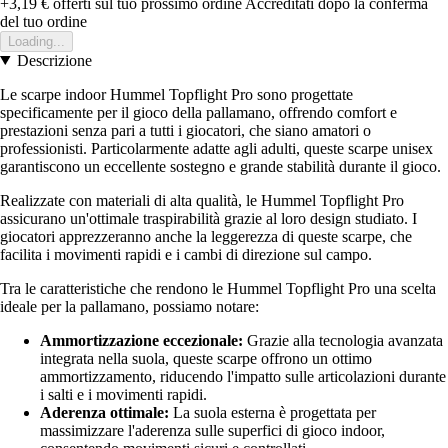
+3,19 €
offerti sul tuo prossimo ordine
Accreditati dopo la conferma
del tuo ordine
Loading...
Descrizione
Le scarpe indoor Hummel Topflight Pro sono progettate
specificamente per il gioco della pallamano, offrendo comfort e
prestazioni senza pari a tutti i giocatori, che siano amatori o
professionisti. Particolarmente adatte agli adulti, queste scarpe unisex
garantiscono un eccellente sostegno e grande stabilità durante il gioco.
Realizzate con materiali di alta qualità, le Hummel Topflight Pro
assicurano un'ottimale traspirabilità grazie al loro design studiato. I
giocatori apprezzeranno anche la leggerezza di queste scarpe, che
facilita i movimenti rapidi e i cambi di direzione sul campo.
Tra le caratteristiche che rendono le Hummel Topflight Pro una scelta
ideale per la pallamano, possiamo notare:
Ammortizzazione eccezionale:
Grazie alla tecnologia avanzata
integrata nella suola, queste scarpe offrono un ottimo
ammortizzamento, riducendo l'impatto sulle articolazioni durante
i salti e i movimenti rapidi.
Aderenza ottimale:
La suola esterna è progettata per
massimizzare l'aderenza sulle superfici di gioco indoor,