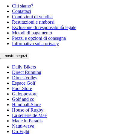
Chi siamo?
Contattaci
Condizioni di vendita
Restituzioni e rimborsi
Esclusione di responsabilità legale
Metodi di pagamento
Prezzi e opzioni di consegna
Informativa sulla privacy
I nostri negozi
Daily Bikers
Direct Running
Direct-Volley
Espace Golf
Foot-Store
Galoppostore
Golf and co
Handball-Store
House of Rugby
La sellerie de Maé
Made in Paradis
Nauti-wave
On-Fight