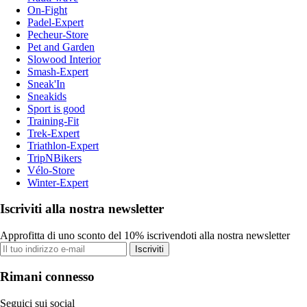
On-Fight
Padel-Expert
Pecheur-Store
Pet and Garden
Slowood Interior
Smash-Expert
Sneak'In
Sneakids
Sport is good
Training-Fit
Trek-Expert
Triathlon-Expert
TripNBikers
Vélo-Store
Winter-Expert
Iscriviti alla nostra newsletter
Approfitta di uno sconto del 10% iscrivendoti alla nostra newsletter
Iscriviti
Rimani connesso
Seguici sui social