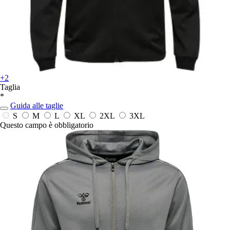
+2
Taglia
*
Guida alle taglie
S
M
L
XL
2XL
3XL
Questo campo è obbligatorio