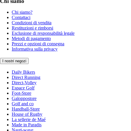
Chi siamo
Chi siamo?
Contattaci
Condizioni di vendita
Restituzioni e rimborsi
Esclusione di responsabilità legale
Metodi di pagamento
Prezzi e opzioni di consegna
Informativa sulla privacy
I nostri negozi
Daily Bikers
Direct Running
Direct-Volley
Espace Golf
Foot-Store
Galoppostore
Golf and co
Handball-Store
House of Rugby
La sellerie de Maé
Made in Paradis
Nauti-wave