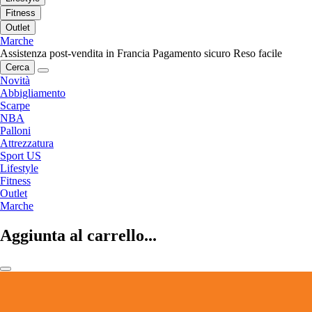
Fitness
Outlet
Marche
Assistenza post-vendita in Francia
Pagamento sicuro
Reso facile
Cerca
Novità
Abbigliamento
Scarpe
NBA
Palloni
Attrezzatura
Sport US
Lifestyle
Fitness
Outlet
Marche
Aggiunta al carrello...