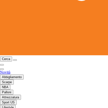
Cerca
Novità
Abbigliamento
Scarpe
NBA
Palloni
Attrezzatura
Sport US
Lifestyle