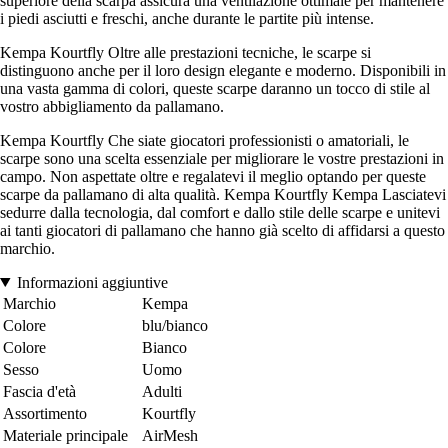
superiore della scarpa assicura una ventilazione ottimale per mantenere
i piedi asciutti e freschi, anche durante le partite più intense.
Kempa Kourtfly Oltre alle prestazioni tecniche, le scarpe si
distinguono anche per il loro design elegante e moderno. Disponibili in
una vasta gamma di colori, queste scarpe daranno un tocco di stile al
vostro abbigliamento da pallamano.
Kempa Kourtfly Che siate giocatori professionisti o amatoriali, le
scarpe sono una scelta essenziale per migliorare le vostre prestazioni in
campo. Non aspettate oltre e regalatevi il meglio optando per queste
scarpe da pallamano di alta qualità. Kempa Kourtfly Kempa Lasciatevi
sedurre dalla tecnologia, dal comfort e dallo stile delle scarpe e unitevi
ai tanti giocatori di pallamano che hanno già scelto di affidarsi a questo
marchio.
Informazioni aggiuntive
Marchio
Kempa
Colore
blu/bianco
Colore
Bianco
Sesso
Uomo
Fascia d'età
Adulti
Assortimento
Kourtfly
Materiale principale
AirMesh