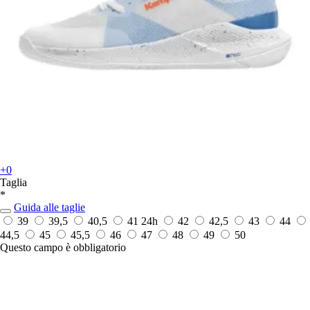
+0
Taglia
*
Guida alle taglie
39
39,5
40,5
41
24h
42
42,5
43
44
44,5
45
45,5
46
47
48
49
50
Questo campo è obbligatorio