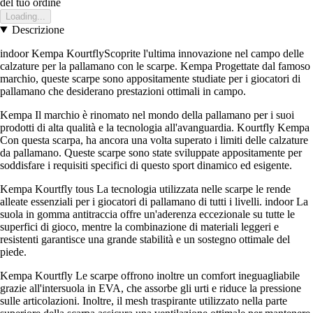
del tuo ordine
Loading...
Descrizione
indoor Kempa KourtflyScoprite l'ultima innovazione nel campo delle
calzature per la pallamano con le scarpe. Kempa Progettate dal famoso
marchio, queste scarpe sono appositamente studiate per i giocatori di
pallamano che desiderano prestazioni ottimali in campo.
Kempa Il marchio è rinomato nel mondo della pallamano per i suoi
prodotti di alta qualità e la tecnologia all'avanguardia. Kourtfly Kempa
Con questa scarpa, ha ancora una volta superato i limiti delle calzature
da pallamano. Queste scarpe sono state sviluppate appositamente per
soddisfare i requisiti specifici di questo sport dinamico ed esigente.
Kempa Kourtfly tous La tecnologia utilizzata nelle scarpe le rende
alleate essenziali per i giocatori di pallamano di tutti i livelli. indoor La
suola in gomma antitraccia offre un'aderenza eccezionale su tutte le
superfici di gioco, mentre la combinazione di materiali leggeri e
resistenti garantisce una grande stabilità e un sostegno ottimale del
piede.
Kempa Kourtfly Le scarpe offrono inoltre un comfort ineguagliabile
grazie all'intersuola in EVA, che assorbe gli urti e riduce la pressione
sulle articolazioni. Inoltre, il mesh traspirante utilizzato nella parte