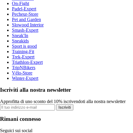
On-Fight
Padel-Expert
Pecheur-Store
Pet and Garden
Slowood Interior
Smash-Expert
Sneak'In
Sneakids
Sport is good
Training-Fit
Trek-Expert
Triathlon-Expert
TripNBikers
Vélo-Store
Winter-Expert
Iscriviti alla nostra newsletter
Approfitta di uno sconto del 10% iscrivendoti alla nostra newsletter
Iscriviti
Rimani connesso
Seguici sui social