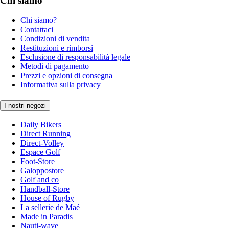
Chi siamo
Chi siamo?
Contattaci
Condizioni di vendita
Restituzioni e rimborsi
Esclusione di responsabilità legale
Metodi di pagamento
Prezzi e opzioni di consegna
Informativa sulla privacy
I nostri negozi
Daily Bikers
Direct Running
Direct-Volley
Espace Golf
Foot-Store
Galoppostore
Golf and co
Handball-Store
House of Rugby
La sellerie de Maé
Made in Paradis
Nauti-wave