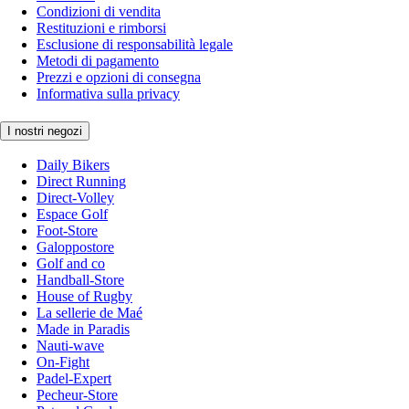
Condizioni di vendita
Restituzioni e rimborsi
Esclusione di responsabilità legale
Metodi di pagamento
Prezzi e opzioni di consegna
Informativa sulla privacy
I nostri negozi
Daily Bikers
Direct Running
Direct-Volley
Espace Golf
Foot-Store
Galoppostore
Golf and co
Handball-Store
House of Rugby
La sellerie de Maé
Made in Paradis
Nauti-wave
On-Fight
Padel-Expert
Pecheur-Store