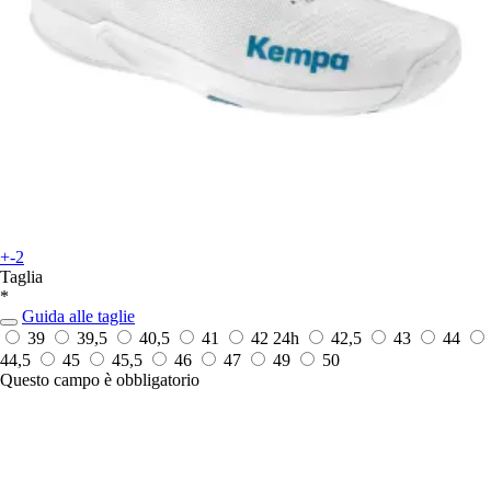
+-2
Taglia
*
Guida alle taglie
39
39,5
40,5
41
42
24h
42,5
43
44
44,5
45
45,5
46
47
49
50
Questo campo è obbligatorio