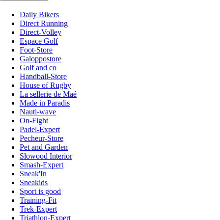
Daily Bikers
Direct Running
Direct-Volley
Espace Golf
Foot-Store
Galoppostore
Golf and co
Handball-Store
House of Rugby
La sellerie de Maé
Made in Paradis
Nauti-wave
On-Fight
Padel-Expert
Pecheur-Store
Pet and Garden
Slowood Interior
Smash-Expert
Sneak'In
Sneakids
Sport is good
Training-Fit
Trek-Expert
Triathlon-Expert