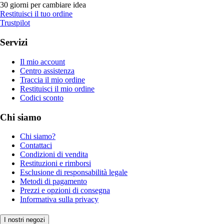
30 giorni per cambiare idea
Restituisci il tuo ordine
Trustpilot
Servizi
Il mio account
Centro assistenza
Traccia il mio ordine
Restituisci il mio ordine
Codici sconto
Chi siamo
Chi siamo?
Contattaci
Condizioni di vendita
Restituzioni e rimborsi
Esclusione di responsabilità legale
Metodi di pagamento
Prezzi e opzioni di consegna
Informativa sulla privacy
I nostri negozi