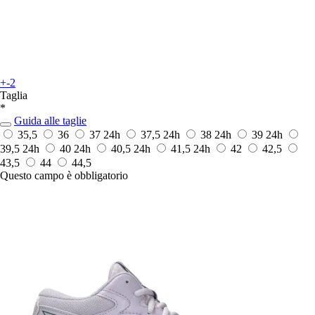
+-2
Taglia
*
Guida alle taglie
35,5
36
37
24h
37,5
24h
38
24h
39
24h
39,5
24h
40
24h
40,5
24h
41,5
24h
42
42,5
43,5
44
44,5
Questo campo è obbligatorio