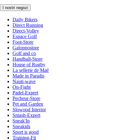
I nostri negozi
Daily Bikers
Direct Running
Direct-Volley
Espace Golf
Foot-Store
Galoppostore
Golf and co
Handball-Store
House of Rugby
La sellerie de Maé
Made in Paradis
Nauti-wave
On-Fight
Padel-Expert
Pecheur-Store
Pet and Garden
Slowood Interior
Smash-Expert
Sneak'In
Sneakids
Sport is good
Training-Fit