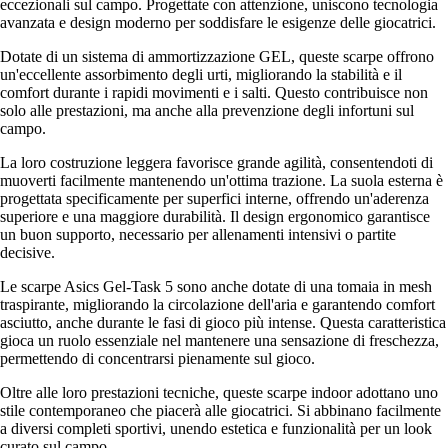
eccezionali sul campo. Progettate con attenzione, uniscono tecnologia
avanzata e design moderno per soddisfare le esigenze delle giocatrici.
Dotate di un sistema di ammortizzazione GEL, queste scarpe offrono
un'eccellente assorbimento degli urti, migliorando la stabilità e il
comfort durante i rapidi movimenti e i salti. Questo contribuisce non
solo alle prestazioni, ma anche alla prevenzione degli infortuni sul
campo.
La loro costruzione leggera favorisce grande agilità, consentendoti di
muoverti facilmente mantenendo un'ottima trazione. La suola esterna è
progettata specificamente per superfici interne, offrendo un'aderenza
superiore e una maggiore durabilità. Il design ergonomico garantisce
un buon supporto, necessario per allenamenti intensivi o partite
decisive.
Le scarpe Asics Gel-Task 5 sono anche dotate di una tomaia in mesh
traspirante, migliorando la circolazione dell'aria e garantendo comfort
asciutto, anche durante le fasi di gioco più intense. Questa caratteristica
gioca un ruolo essenziale nel mantenere una sensazione di freschezza,
permettendo di concentrarsi pienamente sul gioco.
Oltre alle loro prestazioni tecniche, queste scarpe indoor adottano uno
stile contemporaneo che piacerà alle giocatrici. Si abbinano facilmente
a diversi completi sportivi, unendo estetica e funzionalità per un look
curato sul campo.