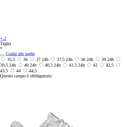
+-2
Taglia
*
Guida alle taglie
35,5
36
37
24h
37,5
24h
38
24h
39
24h
39,5
24h
40
24h
40,5
24h
41,5
24h
42
42,5
43,5
44
44,5
Questo campo è obbligatorio