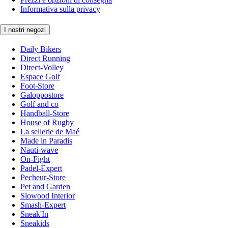
Informativa sulla privacy
I nostri negozi
Daily Bikers
Direct Running
Direct-Volley
Espace Golf
Foot-Store
Galoppostore
Golf and co
Handball-Store
House of Rugby
La sellerie de Maé
Made in Paradis
Nauti-wave
On-Fight
Padel-Expert
Pecheur-Store
Pet and Garden
Slowood Interior
Smash-Expert
Sneak'In
Sneakids