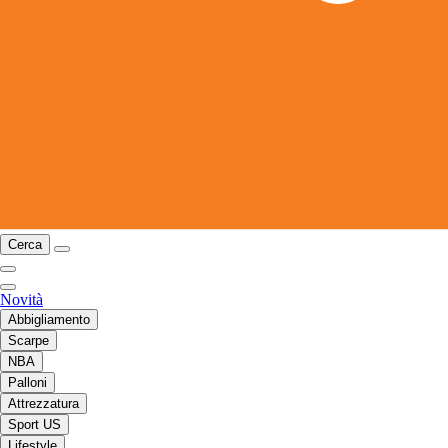
Cerca
Novità
Abbigliamento
Scarpe
NBA
Palloni
Attrezzatura
Sport US
Lifestyle