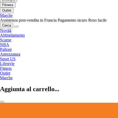
Fitness
Outlet
Marche
Assistenza post-vendita in Francia
Pagamento sicuro
Reso facile
Cerca
Novità
Abbigliamento
Scarpe
NBA
Palloni
Attrezzatura
Sport US
Lifestyle
Fitness
Outlet
Marche
Aggiunta al carrello...