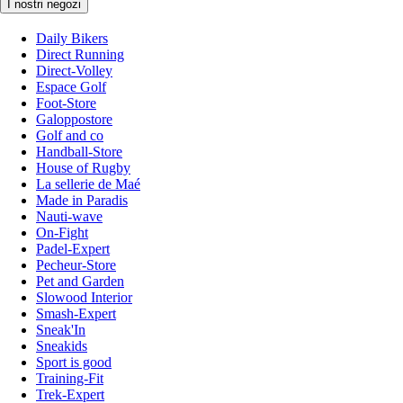
I nostri negozi
Daily Bikers
Direct Running
Direct-Volley
Espace Golf
Foot-Store
Galoppostore
Golf and co
Handball-Store
House of Rugby
La sellerie de Maé
Made in Paradis
Nauti-wave
On-Fight
Padel-Expert
Pecheur-Store
Pet and Garden
Slowood Interior
Smash-Expert
Sneak'In
Sneakids
Sport is good
Training-Fit
Trek-Expert