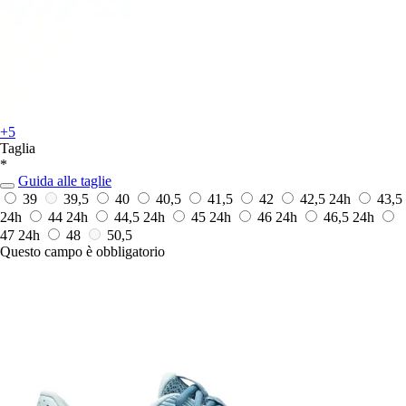
+5
Taglia
*
Guida alle taglie
39
39,5
40
40,5
41,5
42
42,5
24h
43,5
24h
44
24h
44,5
24h
45
24h
46
24h
46,5
24h
47
24h
48
50,5
Questo campo è obbligatorio