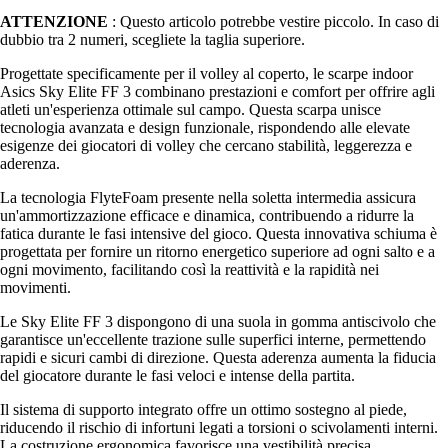
ATTENZIONE
: Questo articolo potrebbe vestire piccolo. In caso di
dubbio tra 2 numeri, scegliete la taglia superiore.
Progettate specificamente per il volley al coperto, le scarpe indoor
Asics Sky Elite FF 3 combinano prestazioni e comfort per offrire agli
atleti un'esperienza ottimale sul campo. Questa scarpa unisce
tecnologia avanzata e design funzionale, rispondendo alle elevate
esigenze dei giocatori di volley che cercano stabilità, leggerezza e
aderenza.
La tecnologia FlyteFoam presente nella soletta intermedia assicura
un'ammortizzazione efficace e dinamica, contribuendo a ridurre la
fatica durante le fasi intensive del gioco. Questa innovativa schiuma è
progettata per fornire un ritorno energetico superiore ad ogni salto e a
ogni movimento, facilitando così la reattività e la rapidità nei
movimenti.
Le Sky Elite FF 3 dispongono di una suola in gomma antiscivolo che
garantisce un'eccellente trazione sulle superfici interne, permettendo
rapidi e sicuri cambi di direzione. Questa aderenza aumenta la fiducia
del giocatore durante le fasi veloci e intense della partita.
Il sistema di supporto integrato offre un ottimo sostegno al piede,
riducendo il rischio di infortuni legati a torsioni o scivolamenti interni.
La costruzione ergonomica favorisce una vestibilità precisa,