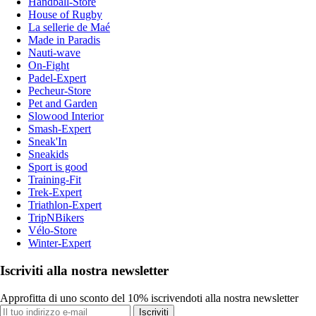
Handball-Store
House of Rugby
La sellerie de Maé
Made in Paradis
Nauti-wave
On-Fight
Padel-Expert
Pecheur-Store
Pet and Garden
Slowood Interior
Smash-Expert
Sneak'In
Sneakids
Sport is good
Training-Fit
Trek-Expert
Triathlon-Expert
TripNBikers
Vélo-Store
Winter-Expert
Iscriviti alla nostra newsletter
Approfitta di uno sconto del 10% iscrivendoti alla nostra newsletter
Iscriviti