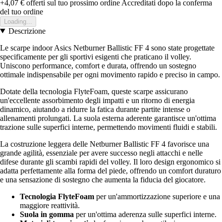
+4,07 €
offerti sul tuo prossimo ordine
Accreditati dopo la conferma
del tuo ordine
Loading...
Descrizione
Le scarpe indoor Asics Netburner Ballistic FF 4 sono state progettate
specificamente per gli sportivi esigenti che praticano il volley.
Uniscono performance, comfort e durata, offrendo un sostegno
ottimale indispensabile per ogni movimento rapido e preciso in campo.
Dotate della tecnologia FlyteFoam, queste scarpe assicurano
un'eccellente assorbimento degli impatti e un ritorno di energia
dinamico, aiutando a ridurre la fatica durante partite intense o
allenamenti prolungati. La suola esterna aderente garantisce un'ottima
trazione sulle superfici interne, permettendo movimenti fluidi e stabili.
La costruzione leggera delle Netburner Ballistic FF 4 favorisce una
grande agilità, essenziale per avere successo negli attacchi e nelle
difese durante gli scambi rapidi del volley. Il loro design ergonomico si
adatta perfettamente alla forma del piede, offrendo un comfort duraturo
e una sensazione di sostegno che aumenta la fiducia del giocatore.
Tecnologia FlyteFoam
per un'ammortizzazione superiore e una
maggiore reattività.
Suola in gomma
per un'ottima aderenza sulle superfici interne.