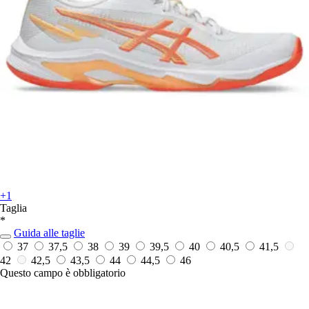
+1
Taglia
*
Guida alle taglie
37
37,5
38
39
39,5
40
40,5
41,5
42
42,5
43,5
44
44,5
46
Questo campo è obbligatorio