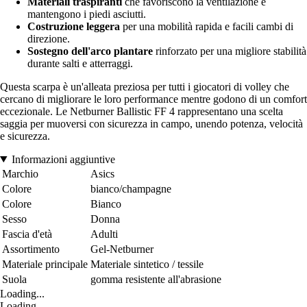
Materiali traspiranti
che favoriscono la ventilazione e
mantengono i piedi asciutti.
Costruzione leggera
per una mobilità rapida e facili cambi di
direzione.
Sostegno dell'arco plantare
rinforzato per una migliore stabilità
durante salti e atterraggi.
Questa scarpa è un'alleata preziosa per tutti i giocatori di volley che
cercano di migliorare le loro performance mentre godono di un comfort
eccezionale. Le Netburner Ballistic FF 4 rappresentano una scelta
saggia per muoversi con sicurezza in campo, unendo potenza, velocità
e sicurezza.
Informazioni aggiuntive
Marchio
Asics
Colore
bianco/champagne
Colore
Bianco
Sesso
Donna
Fascia d'età
Adulti
Assortimento
Gel-Netburner
Materiale principale
Materiale sintetico / tessile
Suola
gomma resistente all'abrasione
Loading...
Loading...