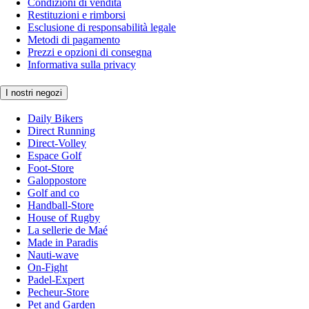
Condizioni di vendita
Restituzioni e rimborsi
Esclusione di responsabilità legale
Metodi di pagamento
Prezzi e opzioni di consegna
Informativa sulla privacy
I nostri negozi
Daily Bikers
Direct Running
Direct-Volley
Espace Golf
Foot-Store
Galoppostore
Golf and co
Handball-Store
House of Rugby
La sellerie de Maé
Made in Paradis
Nauti-wave
On-Fight
Padel-Expert
Pecheur-Store
Pet and Garden