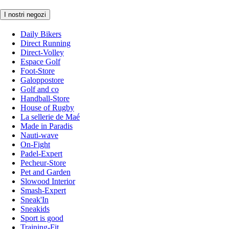
I nostri negozi
Daily Bikers
Direct Running
Direct-Volley
Espace Golf
Foot-Store
Galoppostore
Golf and co
Handball-Store
House of Rugby
La sellerie de Maé
Made in Paradis
Nauti-wave
On-Fight
Padel-Expert
Pecheur-Store
Pet and Garden
Slowood Interior
Smash-Expert
Sneak'In
Sneakids
Sport is good
Training-Fit