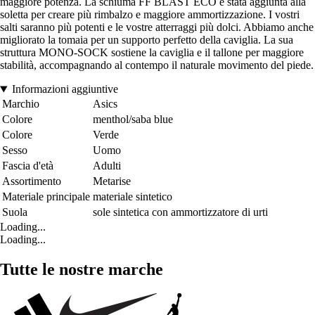
maggiore potenza. La schiuma FF BLAST ECO è stata aggiunta alla
soletta per creare più rimbalzo e maggiore ammortizzazione. I vostri
salti saranno più potenti e le vostre atterraggi più dolci. Abbiamo anche
migliorato la tomaia per un supporto perfetto della caviglia. La sua
struttura MONO-SOCK sostiene la caviglia e il tallone per maggiore
stabilità, accompagnando al contempo il naturale movimento del piede.
Informazioni aggiuntive
Marchio
Asics
Colore
menthol/saba blue
Colore
Verde
Sesso
Uomo
Fascia d'età
Adulti
Assortimento
Metarise
Materiale principale
materiale sintetico
Suola
sole sintetica con ammortizzatore di urti
Loading...
Loading...
Tutte le nostre marche