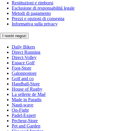
Restituzioni e rimborsi
Esclusione di responsabilità legale
Metodi di pagamento
Prezzi e opzioni di consegna
Informativa sulla privacy
I nostri negozi
Daily Bikers
Direct Running
Direct-Volley
Espace Golf
Foot-Store
Galoppostore
Golf and co
Handball-Store
House of Rugby
La sellerie de Maé
Made in Paradis
Nauti-wave
On-Fight
Padel-Expert
Pecheur-Store
Pet and Garden