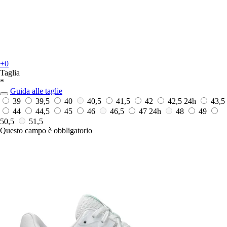
+0
Taglia
*
Guida alle taglie
39
39,5
40
40,5
41,5
42
42,5
24h
43,5
44
44,5
45
46
46,5
47
24h
48
49
50,5
51,5
Questo campo è obbligatorio