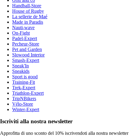
Golf and co
Handball-Store
House of Rugby
La sellerie de Maé
Made in Paradis
Nauti-wave
On-Fight
Padel-Expert
Pecheur-Store
Pet and Garden
Slowood Interior
Smash-Expert
Sneak'In
Sneakids
Sport is good
Training-Fit
Trek-Expert
Triathlon-Expert
TripNBikers
Vélo-Store
Winter-Expert
Iscriviti alla nostra newsletter
Approfitta di uno sconto del 10% iscrivendoti alla nostra newsletter