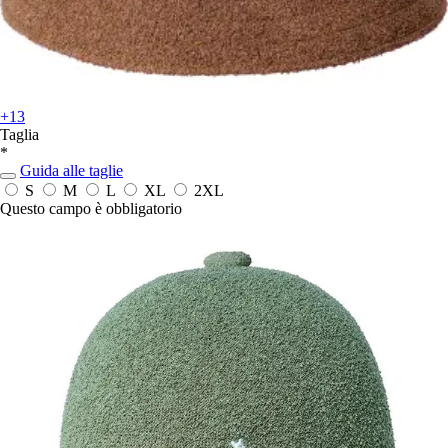
+13
Taglia
*
Guida alle taglie
S
M
L
XL
2XL
Questo campo è obbligatorio