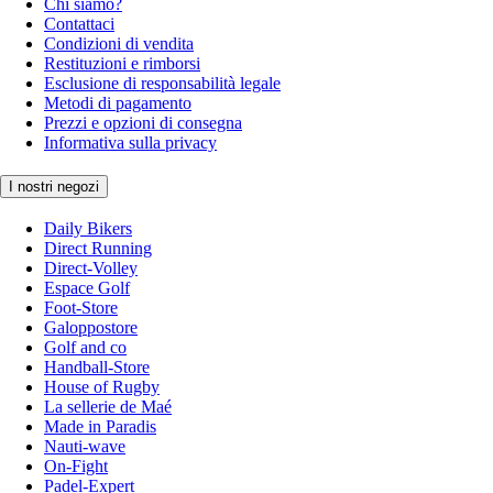
Chi siamo?
Contattaci
Condizioni di vendita
Restituzioni e rimborsi
Esclusione di responsabilità legale
Metodi di pagamento
Prezzi e opzioni di consegna
Informativa sulla privacy
I nostri negozi
Daily Bikers
Direct Running
Direct-Volley
Espace Golf
Foot-Store
Galoppostore
Golf and co
Handball-Store
House of Rugby
La sellerie de Maé
Made in Paradis
Nauti-wave
On-Fight
Padel-Expert