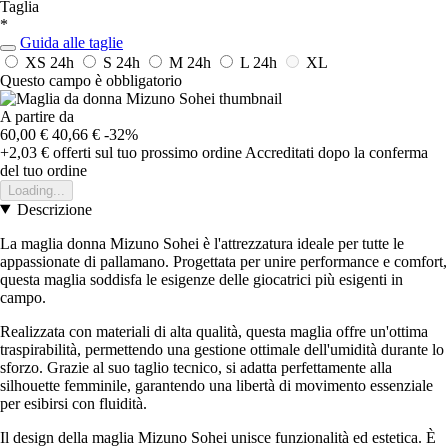
Taglia
*
Guida alle taglie
XS
24h
S
24h
M
24h
L
24h
XL
Questo campo è obbligatorio
A partire da
60,00 €
40,66 €
-32%
+2,03 €
offerti sul tuo prossimo ordine
Accreditati dopo la conferma
del tuo ordine
Loading...
Descrizione
La maglia donna Mizuno Sohei è l'attrezzatura ideale per tutte le
appassionate di pallamano. Progettata per unire performance e comfort,
questa maglia soddisfa le esigenze delle giocatrici più esigenti in
campo.
Realizzata con materiali di alta qualità, questa maglia offre un'ottima
traspirabilità, permettendo una gestione ottimale dell'umidità durante lo
sforzo. Grazie al suo taglio tecnico, si adatta perfettamente alla
silhouette femminile, garantendo una libertà di movimento essenziale
per esibirsi con fluidità.
Il design della maglia Mizuno Sohei unisce funzionalità ed estetica. È