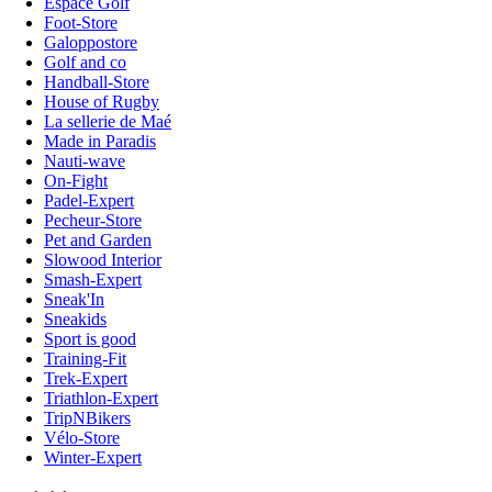
Espace Golf
Foot-Store
Galoppostore
Golf and co
Handball-Store
House of Rugby
La sellerie de Maé
Made in Paradis
Nauti-wave
On-Fight
Padel-Expert
Pecheur-Store
Pet and Garden
Slowood Interior
Smash-Expert
Sneak'In
Sneakids
Sport is good
Training-Fit
Trek-Expert
Triathlon-Expert
TripNBikers
Vélo-Store
Winter-Expert