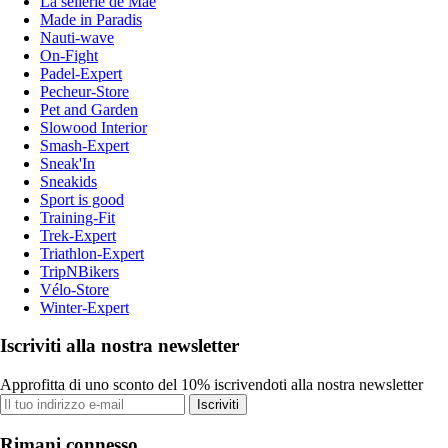
La sellerie de Maé
Made in Paradis
Nauti-wave
On-Fight
Padel-Expert
Pecheur-Store
Pet and Garden
Slowood Interior
Smash-Expert
Sneak'In
Sneakids
Sport is good
Training-Fit
Trek-Expert
Triathlon-Expert
TripNBikers
Vélo-Store
Winter-Expert
Iscriviti alla nostra newsletter
Approfitta di uno sconto del 10% iscrivendoti alla nostra newsletter
Iscriviti
Rimani connesso