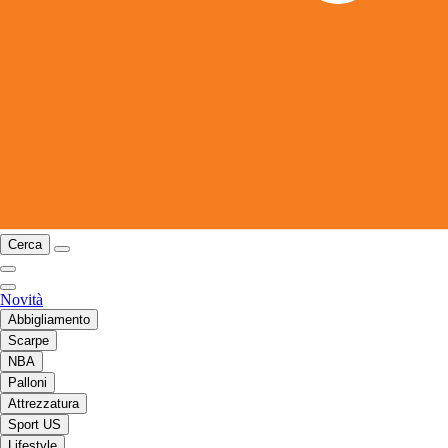
Cerca
Novità
Abbigliamento
Scarpe
NBA
Palloni
Attrezzatura
Sport US
Lifestyle