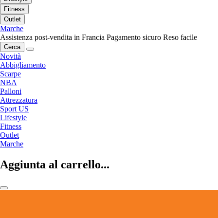
Fitness
Outlet
Marche
Assistenza post-vendita in Francia
Pagamento sicuro
Reso facile
Cerca
Novità
Abbigliamento
Scarpe
NBA
Palloni
Attrezzatura
Sport US
Lifestyle
Fitness
Outlet
Marche
Aggiunta al carrello...