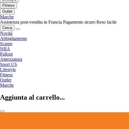
Fitness
Outlet
Marche
Assistenza post-vendita in Francia
Pagamento sicuro
Reso facile
Cerca
Novità
Abbigliamento
Scarpe
NBA
Palloni
Attrezzatura
Sport US
Lifestyle
Fitness
Outlet
Marche
Aggiunta al carrello...