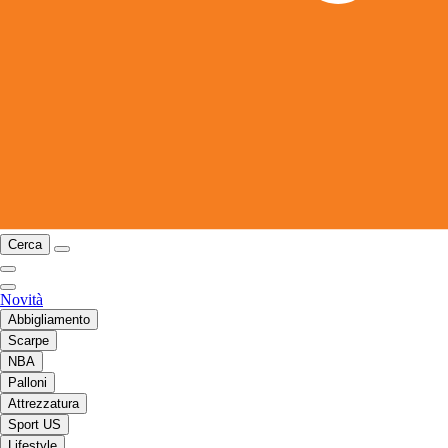
Cerca
Novità
Abbigliamento
Scarpe
NBA
Palloni
Attrezzatura
Sport US
Lifestyle