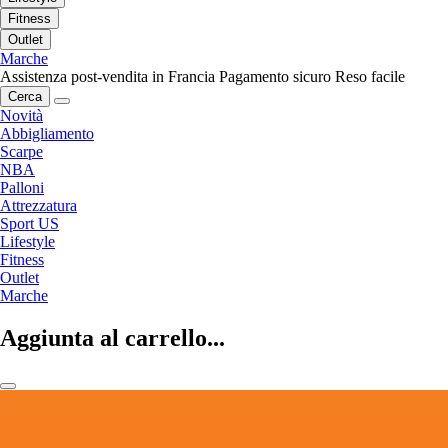
Fitness
Outlet
Marche
Assistenza post-vendita in Francia
Pagamento sicuro
Reso facile
Cerca
Novità
Abbigliamento
Scarpe
NBA
Palloni
Attrezzatura
Sport US
Lifestyle
Fitness
Outlet
Marche
Aggiunta al carrello...