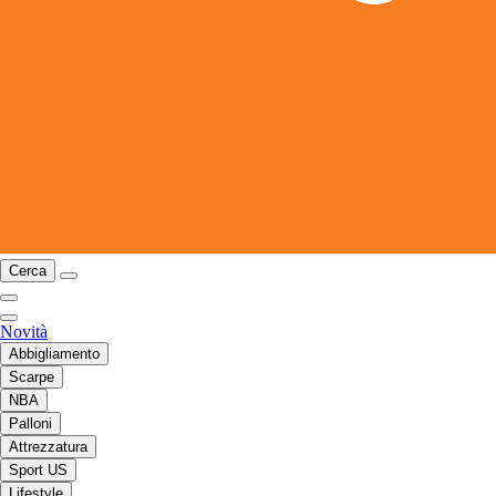
Cerca
Novità
Abbigliamento
Scarpe
NBA
Palloni
Attrezzatura
Sport US
Lifestyle